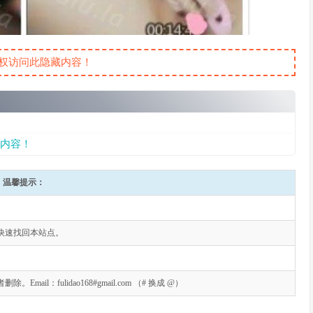
权访问此隐藏内容！
内容！
温馨提示：
快速找回本站点。
l：fulidao168#gmail.com （# 换成 @）